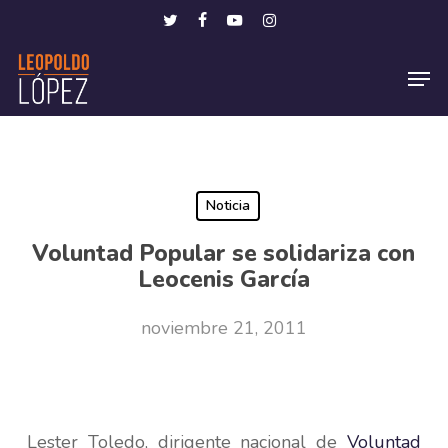
Skip
Menu
twitter
facebook
youtube
instagram
to
Men
main
content
Noticia
Voluntad Popular se solidariza con
Leocenis García
noviembre 21, 2011
Lester Toledo, dirigente nacional de
Voluntad