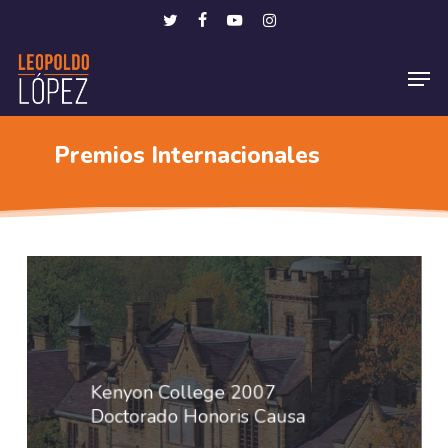
Skip
Menu
twitter
facebook
youtube
instagram
to
Men
main
content
Premios Internacionales
Kenyon College 2007
Doctorado Honoris Causa