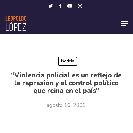
Skip
Menu
twitter
facebook
youtube
instagram
to
Men
main
content
Noticia
“Violencia policial es un reflejo de
la represión y el control político
que reina en el país”
agosto 16, 2009