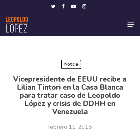
Skip
Menu
twitter
facebook
youtube
instagram
to
Men
main
content
Noticia
Vicepresidente de EEUU recibe a
Lilian Tintori en la Casa Blanca
para tratar caso de Leopoldo
López y crisis de DDHH en
Venezuela
febrero 11, 2015