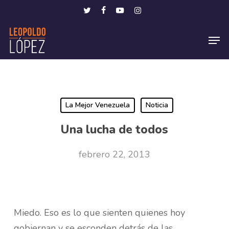
Skip
Menu
twitter
facebook
youtube
instagram
to
Men
main
content
La Mejor Venezuela
Noticia
Una lucha de todos
febrero 22, 2013
Miedo. Eso es lo que sienten quienes hoy
gobiernan y se esconden detrás de las