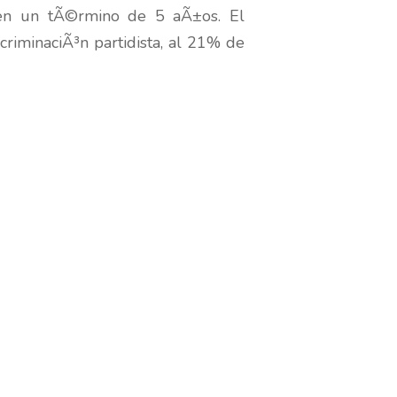
 en un tÃ©rmino de 5 aÃ±os. El
criminaciÃ³n partidista, al 21% de