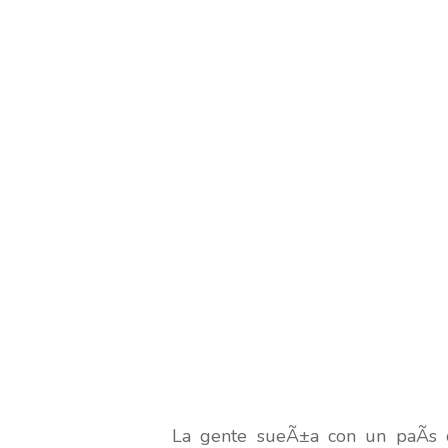
La gente sueÃ±a con un paÃ­s c