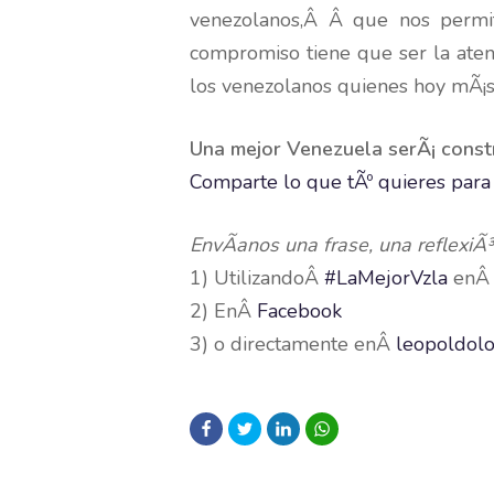
venezolanos,Â Â que nos permi
compromiso tiene que ser la atenc
los venezolanos quienes hoy mÃ¡s
Una mejor Venezuela serÃ¡ constr
Comparte lo que tÃº quieres para
EnvÃ­anos una frase, una reflexiÃ³
1) UtilizandoÂ
#LaMejorVzla
en
2) EnÂ
Facebook
3) o directamente enÂ
leopoldol