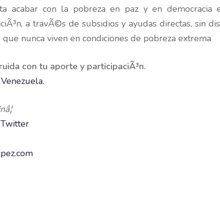
ta acabar con la pobreza en paz y en democracia
iÃ³n, a travÃ©s de subsidios y ayudas directas, sin dis
 que nunca viven en condiciones de pobreza extrema
uida con tu aporte y participaciÃ³n.
 Venezuela.
nâ¦
Â
Twitter
opez.com