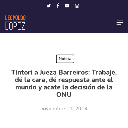
Skip
Menu
twitter
facebook
youtube
instagram
to
Men
main
content
Noticia
Tintori a Jueza Barreiros: Trabaje,
dé la cara, dé respuesta ante el
mundo y acate la decisión de la
ONU
noviembre 11, 2014