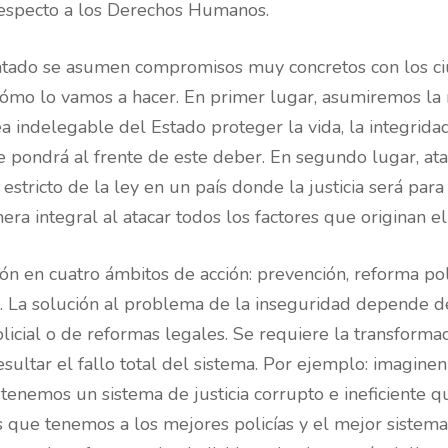
 respecto a los Derechos Humanos.
entado se asumen compromisos muy concretos con los 
ómo lo vamos a hacer. En primer lugar, asumiremos la 
a indelegable del Estado proteger la vida, la integrida
e pondrá al frente de este deber. En segundo lugar, at
tricto de la ley en un país donde la justicia será para 
 integral al atacar todos los factores que originan el
n en cuatro ámbitos de acción: prevención, reforma polici
io. La solución al problema de la inseguridad depende de
licial o de reformas legales. Se requiere la transforma
sultar el fallo total del sistema. Por ejemplo: imagine
tenemos un sistema de justicia corrupto e ineficiente q
 que tenemos a los mejores policías y el mejor sistema 