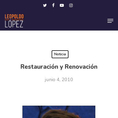
Skip
Menu
twitter
facebook
youtube
instagram
to
Men
main
content
Noticia
Restauración y Renovación
junio 4, 2010