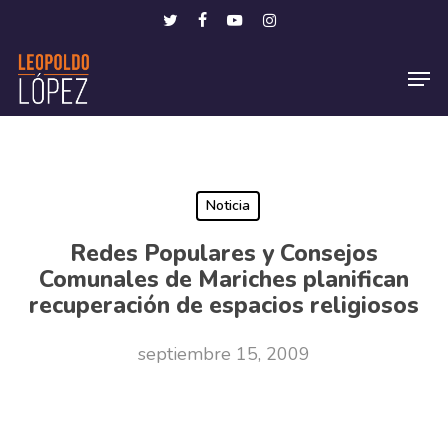
Skip
Menu
twitter
facebook
youtube
instagram
to
Men
main
content
Noticia
Redes Populares y Consejos
Comunales de Mariches planifican
recuperación de espacios religiosos
septiembre 15, 2009