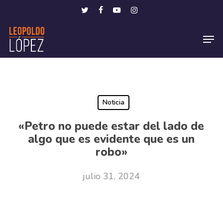
Skip
Menu
twitter
facebook
youtube
instagram
to
Men
main
content
Noticia
«Petro no puede estar del lado de
algo que es evidente que es un
robo»
julio 31, 2024