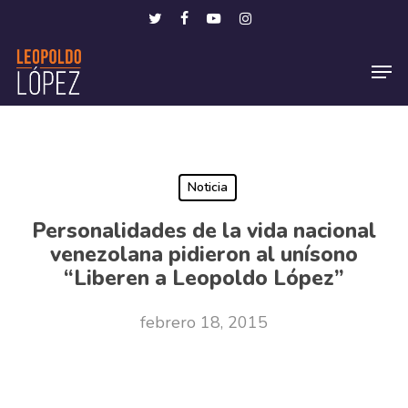
Skip
Menu
twitter
facebook
youtube
instagram
to
Men
main
content
Noticia
Personalidades de la vida nacional
venezolana pidieron al unísono
“Liberen a Leopoldo López”
febrero 18, 2015