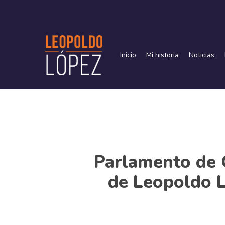
Skip
to
main
content
Inicio
Mi historia
Noticias
Parlamento de 
de Leopoldo L