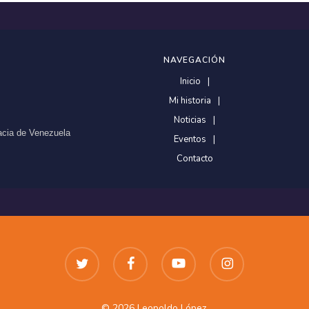
NAVEGACIÓN
Inicio
Mi historia
Noticias
racia de Venezuela
Eventos
Contacto
twitter
facebook
youtube
instagram
© 2026 Leopoldo López.