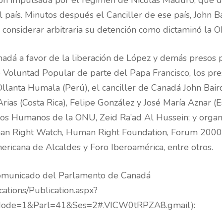
ón impulsada por el régimen de Nicolás Maduro, que de
país. Minutos después el Canciller de ese país, John Ba
 considerar arbitraria su detención como dictaminó la 
adá a favor de la liberación de López y demás presos p
de Voluntad Popular de parte del Papa Francisco, los p
Ollanta Humala (Perú), el canciller de Canadá John Bair
rias (Costa Rica), Felipe González y José María Aznar (E
os Humanos de la ONU, Zeid Ra’ad Al Hussein; y organ
an Right Watch, Human Right Foundation, Forum 2000, 
ericana de Alcaldes y Foro Iberoamérica, entre otros.
comunicado del Parlamento de Canadá
cations/Publication.aspx?
de=1&Parl=41&Ses=2#.VICW0tRPZA8.gmail):