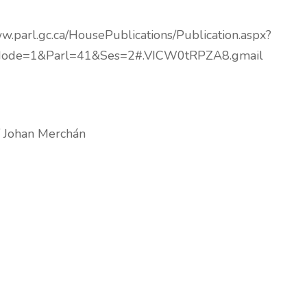
ww.parl.gc.ca/HousePublications/Publication.aspx?
ode=1&Parl=41&Ses=2#.VICW0tRPZA8.gmail
/ Johan Merchán