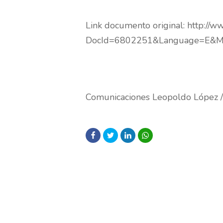
Link documento original: http://w
DocId=6802251&Language=E&M
Comunicaciones Leopoldo López 