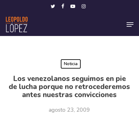
Skip
Menu
twitter
facebook
youtube
instagram
to
Men
main
content
Noticia
Los venezolanos seguimos en pie
de lucha porque no retrocederemos
antes nuestras convicciones
agosto 23, 2009