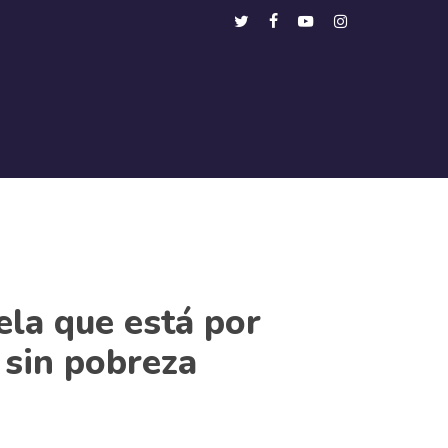
Menu
twitter
facebook
youtube
instagram
ela que está por
 sin pobreza