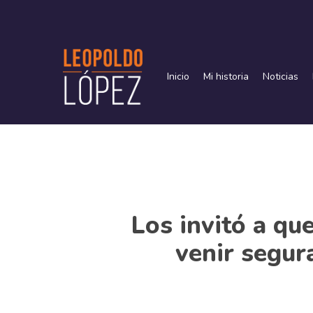
Skip
to
main
content
Inicio
Mi historia
Noticias
Los invitó a qu
venir segur