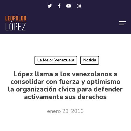
Skip
Menu
twitter
facebook
youtube
instagram
to
Men
main
content
La Mejor Venezuela
Noticia
López llama a los venezolanos a
consolidar con fuerza y optimismo
la organización cívica para defender
activamente sus derechos
enero 23, 2013