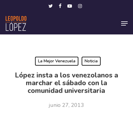
Skip
Menu
twitter
facebook
youtube
instagram
to
Men
main
content
La Mejor Venezuela
Noticia
López insta a los venezolanos a
marchar el sábado con la
comunidad universitaria
junio 27, 2013