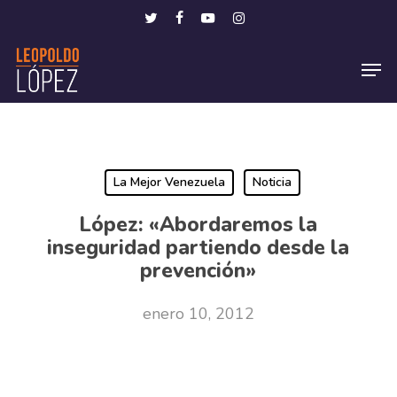
Skip
Menu
twitter
facebook
youtube
instagram
to
Men
main
content
La Mejor Venezuela
Noticia
López: «Abordaremos la
inseguridad partiendo desde la
prevención»
enero 10, 2012