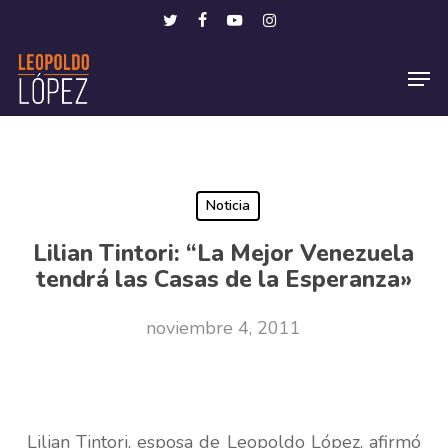
Skip
Menu
twitter
facebook
youtube
instagram
to
Men
main
content
Noticia
Lilian Tintori: “La Mejor Venezuela
tendrá las Casas de la Esperanza»
noviembre 4, 2011
Lilian Tintori, esposa de Leopoldo López, afirmó