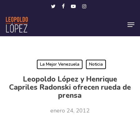
Skip
Menu
twitter
facebook
youtube
instagram
to
Men
main
content
La Mejor Venezuela
Noticia
Leopoldo López y Henrique
Capriles Radonski ofrecen rueda de
prensa
enero 24, 2012