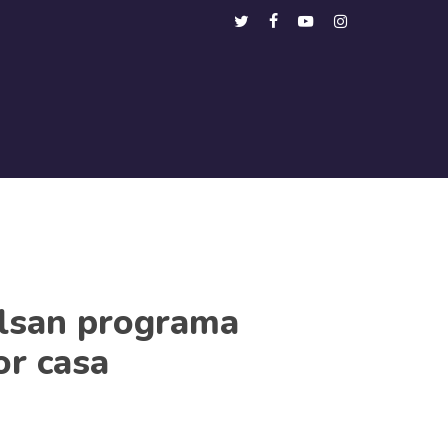
Menu
twitter
facebook
youtube
instagram
lsan programa
or casa