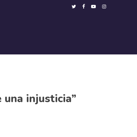
Menu
twitter
facebook
youtube
instagram
 una injusticia”