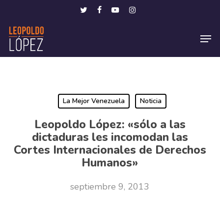
Skip
Menu
twitter
facebook
youtube
instagram
to
Men
main
content
La Mejor Venezuela
Noticia
Leopoldo López: «sólo a las
dictaduras les incomodan las
Cortes Internacionales de Derechos
Humanos»
septiembre 9, 2013