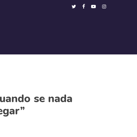
Menu
twitter
facebook
youtube
instagram
cuando se nada
egar”