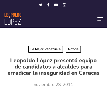
Skip
Menu
twitter
facebook
youtube
instagram
to
Men
main
content
La Mejor Venezuela
Noticia
Leopoldo López presentó equipo
de candidatos a alcaldes para
erradicar la inseguridad en Caracas
noviembre 28, 2011