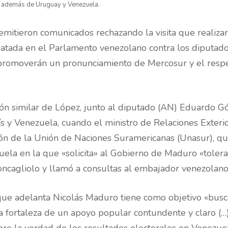
, además de Uruguay y Venezuela.
emitieron comunicados rechazando la visita que realiza
atada en el Parlamento venezolano contra los diputado
romoverán un pronunciamiento de Mercosur y el respet
ón similar de López, junto al diputado (AN) Eduardo G
ís y Venezuela, cuando el ministro de Relaciones Exteri
ón de la Unión de Naciones Suramericanas (Unasur), qu
uela en la que «solicita» al Gobierno de Maduro «tolera
oncagliolo y llamó a consultas al embajador venezolano
que adelanta Nicolás Maduro tiene como objetivo «busc
a fortaleza de un apoyo popular contundente y claro (…)