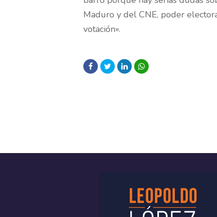
barro porque hay serias dudas sob
Maduro y del CNE, poder electora
votación».