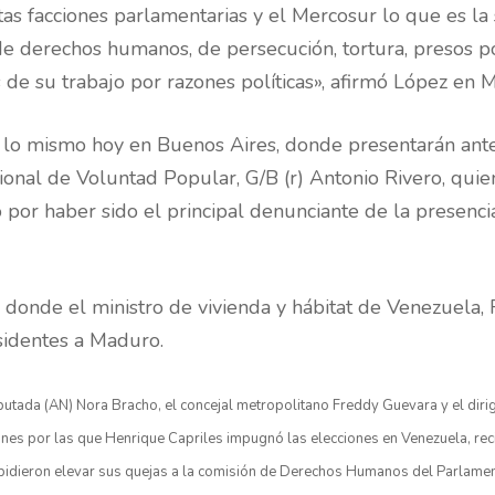
as facciones parlamentarias y el Mercosur lo que es la s
de derechos humanos, de persecución, tortura, presos po
de su trabajo por razones políticas», afirmó López en 
r lo mismo hoy en Buenos Aires, donde presentarán ant
ional de Voluntad Popular, G/B (r) Antonio Rivero, qui
 por haber sido el principal denunciante de la presencia
donde el ministro de vivienda y hábitat de Venezuela, 
isidentes a Maduro.
putada (AN) Nora Bracho, el concejal metropolitano Freddy Guevara y el diri
nes por las que Henrique Capriles impugnó las elecciones en Venezuela, reci
 pidieron elevar sus quejas a la comisión de Derechos Humanos del Parlame