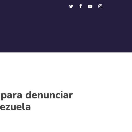
Menu
twitter
facebook
youtube
instagram
 para denunciar
nezuela