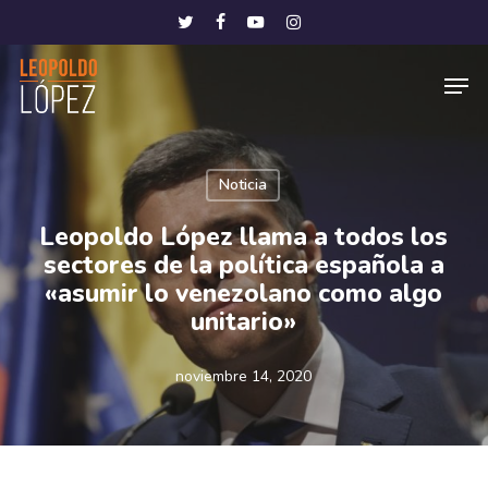
Skip
Menu
twitter
facebook
youtube
instagram
to
Men
main
content
Noticia
Leopoldo López llama a todos los
sectores de la política española a
«asumir lo venezolano como algo
unitario»
noviembre 14, 2020