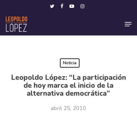
Skip
Menu
twitter
facebook
youtube
instagram
to
Men
main
content
Noticia
Leopoldo López: “La participación
de hoy marca el inicio de la
alternativa democrática”
abril 25, 2010