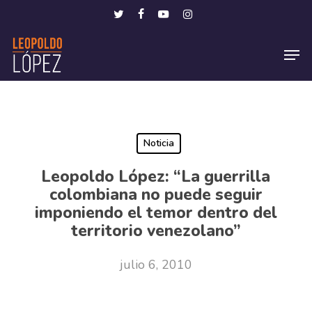
Skip
Menu
twitter
facebook
youtube
instagram
to
Men
main
content
Noticia
Leopoldo López: “La guerrilla
colombiana no puede seguir
imponiendo el temor dentro del
territorio venezolano”
julio 6, 2010