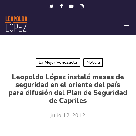
Skip
Menu
twitter
facebook
youtube
instagram
to
Men
main
content
La Mejor Venezuela
Noticia
Leopoldo López instaló mesas de
seguridad en el oriente del país
para difusión del Plan de Seguridad
de Capriles
julio 12, 2012