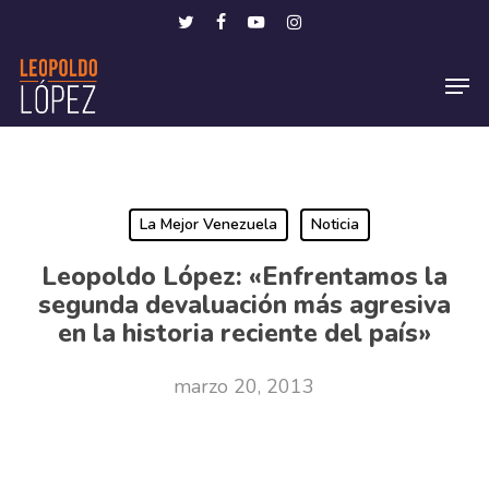
Skip
Menu
twitter
facebook
youtube
instagram
to
Men
main
content
La Mejor Venezuela
Noticia
Leopoldo López: «Enfrentamos la
segunda devaluación más agresiva
en la historia reciente del país»
marzo 20, 2013