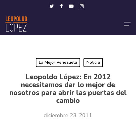
Skip
Menu
twitter
facebook
youtube
instagram
to
Men
main
content
La Mejor Venezuela
Noticia
Leopoldo López: En 2012
necesitamos dar lo mejor de
nosotros para abrir las puertas del
cambio
diciembre 23, 2011