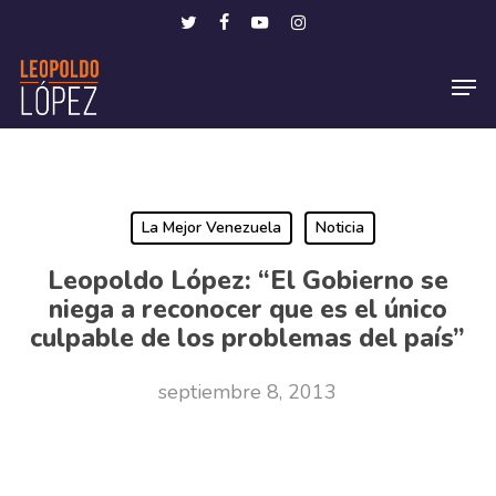
Skip
Menu
twitter
facebook
youtube
instagram
to
Men
main
content
La Mejor Venezuela
Noticia
Leopoldo López: “El Gobierno se
niega a reconocer que es el único
culpable de los problemas del país”
septiembre 8, 2013