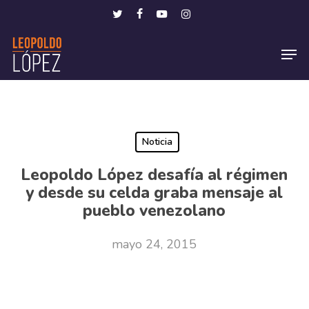
Skip
Menu
twitter
facebook
youtube
instagram
to
Men
main
content
Noticia
Leopoldo López desafía al régimen
y desde su celda graba mensaje al
pueblo venezolano
mayo 24, 2015