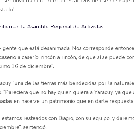
e “se conviertan en promotores activos de ese mensaje
stado”.
gente que está desanimada. Nos corresponde entonces a
caserío a caserío, rincón a rincón, de que sí se puede con
óximo 16 de diciembre”.
aracuy “una de las tierras más bendecidas por la naturalez
“Pareciera que no hay quien quiera a Yaracuy, ya que a
sadas en hacerse un patrimonio que en darle respuesta 
estamos resteados con Biagio, con su equipo, y daremo
iciembre”, sentenció.