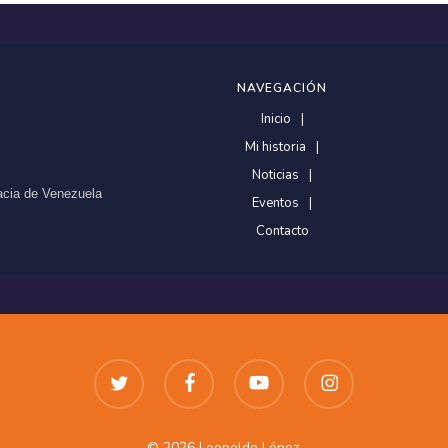
NAVEGACIÓN
Inicio
Mi historia
Noticias
racia de Venezuela
Eventos
Contacto
twitter
facebook
youtube
instagram
© 2026 Leopoldo López.