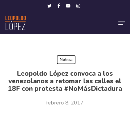
Skip
Menu
twitter
facebook
youtube
instagram
to
Men
main
content
Noticia
Leopoldo López convoca a los
venezolanos a retomar las calles el
18F con protesta #NoMásDictadura
febrero 8, 2017