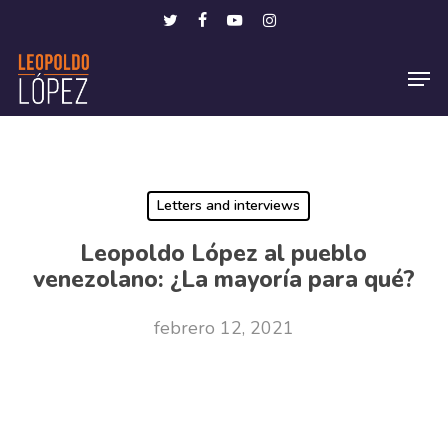
Skip
Menu
twitter
facebook
youtube
instagram
to
Men
main
content
Letters and interviews
Leopoldo López al pueblo
venezolano: ¿La mayoría para qué?
febrero 12, 2021