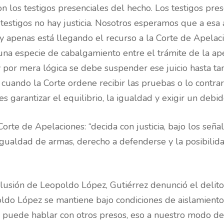
n los testigos presenciales del hecho. Los testigos pre
n testigos no hay justicia. Nosotros esperamos que a esa
 apenas está llegando el recurso a la Corte de Apelaci
una especie de cabalgamiento entre el trámite de la ape
l y por mera lógica se debe suspender ese juicio hasta t
o, cuando la Corte ordene recibir las pruebas o lo contrar
 garantizar el equilibrio, la igualdad y exigir un debid
Corte de Apelaciones: “decida con justicia, bajo los se
 igualdad de armas, derecho a defenderse y la posibili
lusión de Leopoldo López, Gutiérrez denunció el delito 
do López se mantiene bajo condiciones de aislamiento
o puede hablar con otros presos, eso a nuestro modo de 