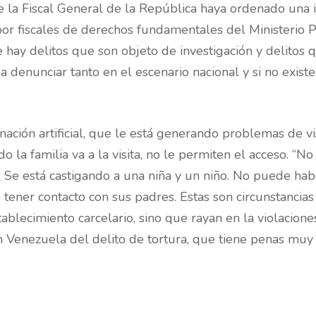
e la Fiscal General de la República haya ordenado una i
 por fiscales de derechos fundamentales del Ministerio 
 hay delitos que son objeto de investigación y delitos 
 denunciar tanto en el escenario nacional y si no exist
ación artificial, que le está generando problemas de vis
o la familia va a la visita, no le permiten el acceso. “N
 Se está castigando a una niña y un niño. No puede habe
tener contacto con sus padres. Estas son circunstancia
tablecimiento carcelario, sino que rayan en la violaci
n Venezuela del delito de tortura, que tiene penas muy 