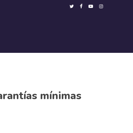
Menu
twitter
facebook
youtube
instagram
garantías mínimas