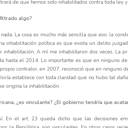
ará de que hemos sido inhabilitados contra toda ley y
filtrado algo?
nada. La cosa es mucho más sencilla que eso: la condi
 inhabilitación política es que exista un delito juzga
 inhabilitación. A mí me inhabilitaron dos veces. La 
da hasta el 2014. Lo importante es que en ninguno d
l propio contralor, en 2007, reconoció que en ninguno de
oría establece con toda claridad que no hubo tal daño. 
 origina la inhabilitación.
ricana, ¿es vinculante? ¿El gobierno tendría que acata
sí­. En el art. 23 queda dicho que las decisiones 
or la República, son vinculantes. En otros casos recie