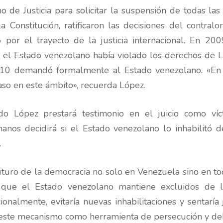
de Justicia para solicitar la suspensión de todas las in
Constitución, ratificaron las decisiones del contralo
por el trayecto de la justicia internacional. En 20
 Estado venezolano había violado los derechos de Lóp
n 2010 demandó formalmente al Estado venezolano. «E
o en este ámbito», recuerda López.
 López prestará testimonio en el juicio como ví­c
os decidirá si el Estado venezolano lo inhabilitó de
.
futuro de la democracia no solo en Venezuela sino en t
s que el Estado venezolano mantiene excluidos de lo
ionalmente, evitaría nuevas inhabilitaciones y sentaría
o este mecanismo como herramienta de persecución y deb