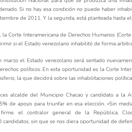
onstitución Nacional para que se produzca una inhabil
denado. Si no hay esa condición no puede haber inhabil
ptiembre de 2011. Y la segunda, está planteada hasta e
, la Corte Interamericana de Derechos Humanos (Corte 
irimir si el Estado venezolano inhabilitó de forma arbit
en marzo el Estado venezolano será sentado nuevamente
 derechos políticos. En esta oportunidad es la Corte I
ferio, la que decidirá sobre las inhabilitaciones política
es alcalde del Municipio Chacao y candidato a la Al
% de apoyo para triunfar en esa elección. «Sin mediar
firme, el contralor general de la República, Clo
00 candidatos, sin que se nos diera oportunidad de defe