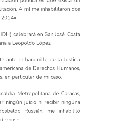
itación política es que exista un
itación. A mí me inhabilitaron dos
l 2014»
IDH) celebrará en San José, Costa
raria a Leopoldo López.
 ante el banquillo de la Justicia
nteramericana de Derechos Humanos,
s, en particular de mi caso.
caldía Metropolitana de Caracas,
 ningún juicio ni recibir ninguna
dosbaldo Russián, me inhabilitó
ndernos».