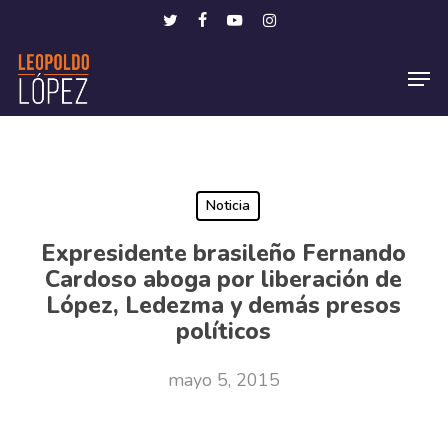
Skip
Menu
twitter
facebook
youtube
instagram
to
Men
main
content
Noticia
Expresidente brasileño Fernando
Cardoso aboga por liberación de
López, Ledezma y demás presos
políticos
mayo 5, 2015