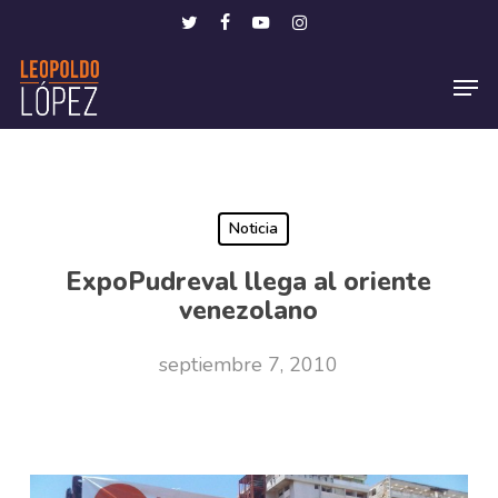
Skip
Menu
twitter
facebook
youtube
instagram
to
Men
main
content
Noticia
ExpoPudreval llega al oriente
venezolano
septiembre 7, 2010