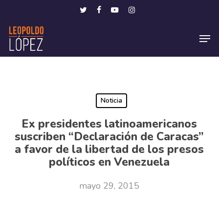
Skip
Menu
twitter
facebook
youtube
instagram
to
Men
main
content
Noticia
Ex presidentes latinoamericanos
suscriben “Declaración de Caracas”
a favor de la libertad de los presos
políticos en Venezuela
mayo 29, 2015