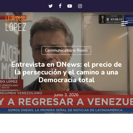
Skip
Menu
twitter
facebook
youtube
instagram
to
Men
main
content
Communications Room
Entrevista en DNews: el precio de
la persecución y el camino a una
Democracia total
junio 3, 2026