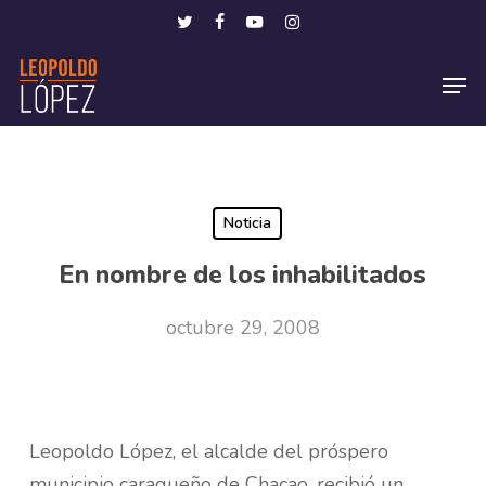
Skip
Menu
twitter
facebook
youtube
instagram
to
Men
main
content
Noticia
En nombre de los inhabilitados
octubre 29, 2008
Leopoldo López, el alcalde del próspero
municipio caraqueño de Chacao, recibió un