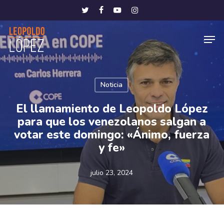
Skip
Menu
twitter
facebook
youtube
instagram
to
Men
main
content
Noticia
El llamamiento de Leopoldo López
para que los venezolanos salgan a
votar este domingo: «Ánimo, fuerza
y fe»
julio 23, 2024