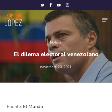
Skip
Menu
twitter
facebook
youtube
instagram
to
Men
main
content
Noticia
El dilema electoral venezolano
noviembre 20, 2021
Fuente:
El Mundo