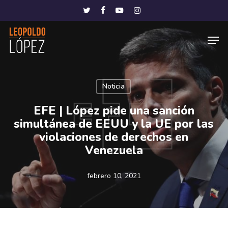
Skip
Menu
twitter
facebook
youtube
instagram
to
Men
main
content
Noticia
EFE | López pide una sanción
simultánea de EEUU y la UE por las
violaciones de derechos en
Venezuela
febrero 10, 2021