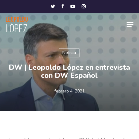
Skip
Menu
twitter
facebook
youtube
instagram
to
Men
main
content
Noticia
DW | Leopoldo López en entrevista
con DW Español
febrero 4, 2021