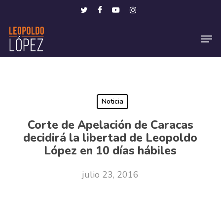
Skip
Menu
twitter
facebook
youtube
instagram
to
Men
main
content
Noticia
Corte de Apelación de Caracas
decidirá la libertad de Leopoldo
López en 10 días hábiles
julio 23, 2016