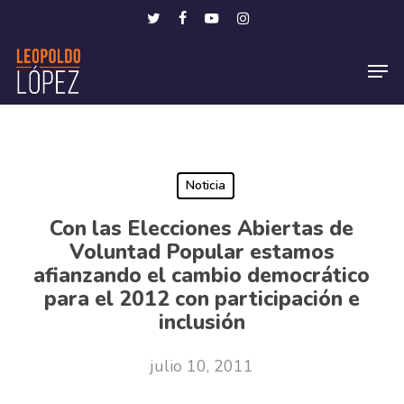
Skip
Menu
twitter
facebook
youtube
instagram
to
Men
main
content
Noticia
Con las Elecciones Abiertas de
Voluntad Popular estamos
afianzando el cambio democrático
para el 2012 con participación e
inclusión
julio 10, 2011